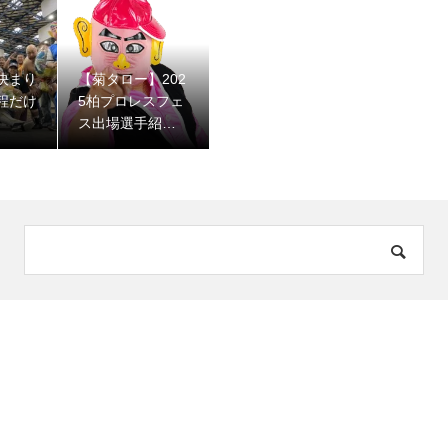
いっす！
決まり
【菊タロー】202
程だけ
5柏プロレスフェ
ス出場選手紹
介！