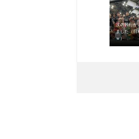
次の興行が
ました（日
ｗ）