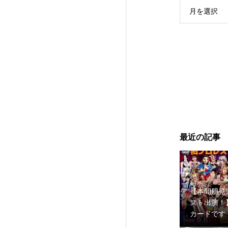
月を選択
最近の記事
【本間朋晃
スト出演！
カードです