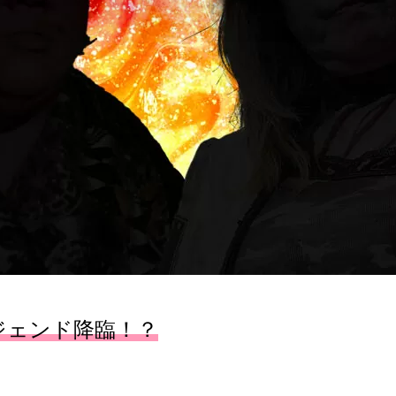
ジェンド降臨！？
！