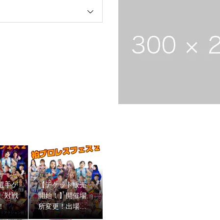
選手ゲ
【チケット販売
】対戦
開始！】開催場
！
所変更！出場選
手決定！女子多